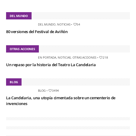
DEL MUNDO
DEL MUNDO
,
NOTICIAS
•
54
80 versiones del Festival de Aviñón
OTRAS ACCIONES
EN PORTADA
,
NOTICIAS
,
OTRAS ACCIONES
•
218
Un repaso por la historia del Teatro La Candelaria
BLOG
BLOG
•
3494
La Candelaria, una utopía cimentada sobre un cementerio de
invenciones