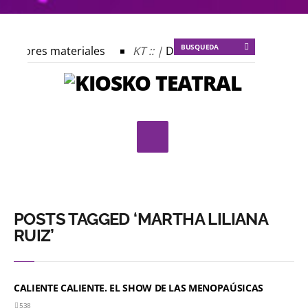
 autores materiales
KT :: |
Dulce tentación
KT :: |
profecía del frailejón
KT :: |
Spider-Marx y el ratón Baku
lomado ¿Actuar lo contemporáneo? Distopías y sociedad ac
Festival Internacional de Teatro Rosa
POSTS TAGGED ‘MARTHA LILIANA
RUIZ’
CALIENTE CALIENTE. EL SHOW DE LAS MENOPAÚSICAS
538