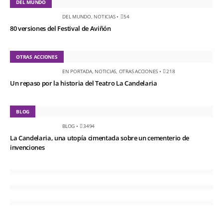
DEL MUNDO
DEL MUNDO
,
NOTICIAS
•
54
80 versiones del Festival de Aviñón
OTRAS ACCIONES
EN PORTADA
,
NOTICIAS
,
OTRAS ACCIONES
•
218
Un repaso por la historia del Teatro La Candelaria
BLOG
BLOG
•
3494
La Candelaria, una utopía cimentada sobre un cementerio de
invenciones