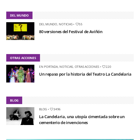
DEL MUNDO
DEL MUNDO
,
NOTICIAS
•
55
80 versiones del Festival de Aviñón
OTRAS ACCIONES
EN PORTADA
,
NOTICIAS
,
OTRAS ACCIONES
•
220
Un repaso por la historia del Teatro La Candelaria
BLOG
BLOG
•
3496
La Candelaria, una utopía cimentada sobre un
cementerio de invenciones