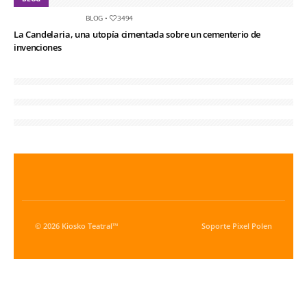
BLOG
•
3494
La Candelaria, una utopía cimentada sobre un cementerio de
invenciones
© 2026 Kiosko Teatral™
Soporte
Pixel Polen