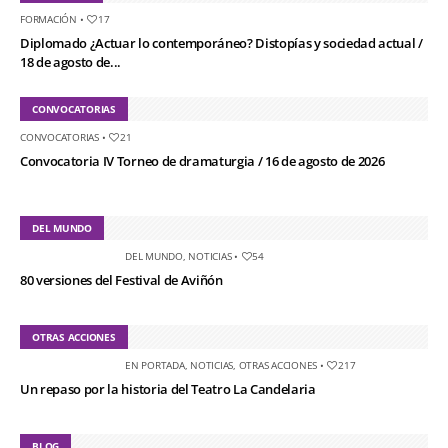
FORMACIÓN
•
17
Diplomado ¿Actuar lo contemporáneo? Distopías y sociedad actual /
18 de agosto de...
CONVOCATORIAS
CONVOCATORIAS
•
21
Convocatoria IV Torneo de dramaturgia / 16 de agosto de 2026
DEL MUNDO
DEL MUNDO
,
NOTICIAS
•
54
80 versiones del Festival de Aviñón
OTRAS ACCIONES
EN PORTADA
,
NOTICIAS
,
OTRAS ACCIONES
•
217
Un repaso por la historia del Teatro La Candelaria
BLOG