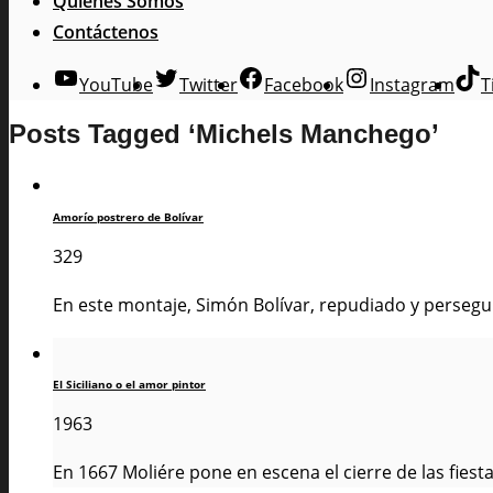
Quienes Somos
Contáctenos
YouTube
Twitter
Facebook
Instagram
T
Posts Tagged ‘Michels Manchego’
Amorío postrero de Bolívar
329
En este montaje, Simón Bolívar, repudiado y persegui
El Siciliano o el amor pintor
1963
En 1667 Moliére pone en escena el cierre de las fiesta