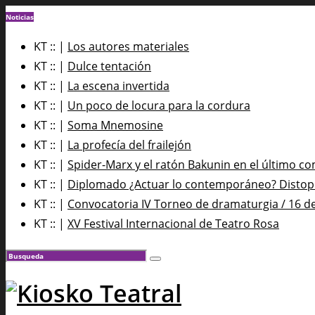
Noticias
KT :: |
Los autores materiales
KT :: |
Dulce tentación
KT :: |
La escena invertida
KT :: |
Un poco de locura para la cordura
KT :: |
Soma Mnemosine
KT :: |
La profecía del frailejón
KT :: |
Spider-Marx y el ratón Bakunin en el último co
KT :: |
Diplomado ¿Actuar lo contemporáneo? Distopía
KT :: |
Convocatoria IV Torneo de dramaturgia / 16 d
KT :: |
XV Festival Internacional de Teatro Rosa