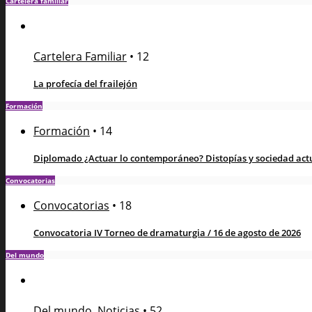
Cartelera familiar
Cartelera Familiar
•
12
La profecía del frailejón
Formación
Formación
•
14
Diplomado ¿Actuar lo contemporáneo? Distopías y sociedad actua
Convocatorias
Convocatorias
•
18
Convocatoria IV Torneo de dramaturgia / 16 de agosto de 2026
Del mundo
Del mundo
,
Noticias
•
52