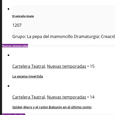
El extraño jinete
1207
Grupo: La pepa del mamoncillo Dramaturgia: Creación
Nuevas temporadas
Cartelera Teatral
,
Nuevas temporadas
•
15
La escena invertida
Cartelera Teatral
,
Nuevas temporadas
•
14
Spider-Marx y el ratón Bakunin en el último comic