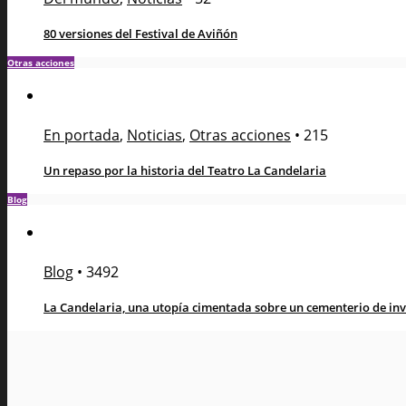
80 versiones del Festival de Aviñón
Otras acciones
En portada
,
Noticias
,
Otras acciones
•
215
Un repaso por la historia del Teatro La Candelaria
Blog
Blog
•
3492
La Candelaria, una utopía cimentada sobre un cementerio de in