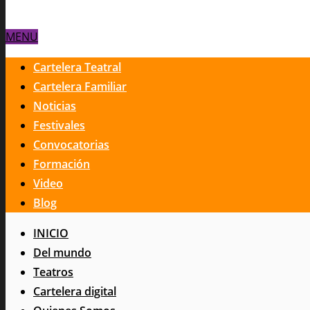
MENU
Cartelera Teatral
Cartelera Familiar
Noticias
Festivales
Convocatorias
Formación
Video
Blog
INICIO
Del mundo
Teatros
Cartelera digital