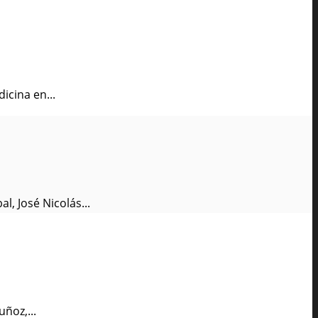
icina en...
, José Nicolás...
ñoz,...