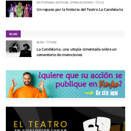
EN PORTADA
,
NOTICIAS
,
OTRAS ACCIONES
•
215
Un repaso por la historia del Teatro La Candelaria
BLOG
BLOG
•
3492
La Candelaria, una utopía cimentada sobre un
cementerio de invenciones