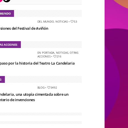
 MUNDO
DEL MUNDO
,
NOTICIAS
•
53
rsiones del Festival de Aviñón
AS ACCIONES
EN PORTADA
,
NOTICIAS
,
OTRAS
ACCIONES
•
216
paso por la historia del Teatro La Candelaria
G
BLOG
•
3492
ndelaria, una utopía cimentada sobre un
terio de invenciones