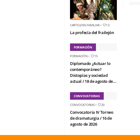
CARTELERA FAMILIAR
•
13
La profecía del frailejón
FORMACIÓN
FORMACIÓN
•
15
Diplomado ¿Actuar lo
contemporáneo?
Distopías y sociedad
actual / 18 de agosto de...
CONVOCATORIAS
CONVOCATORIAS
•
20
Convocatoria IV Torneo
de dramaturgia / 16 de
agosto de 2026