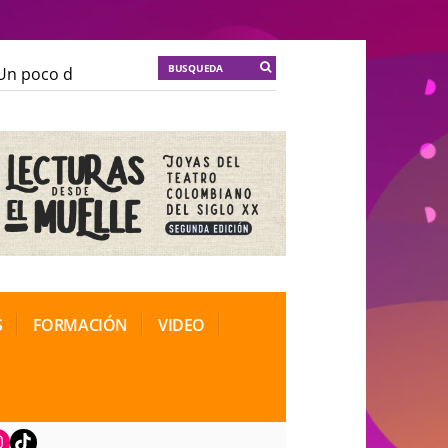
n poco de locura para la cordura
KT :: |
Soma Mnemos
n poco de locura para la cordura
KT :: |
Soma Mnemos
ional de Teatro Rosa
ional de Teatro Rosa
S
FORMACIÓN
VIDEO
book
nstagram
TikTok