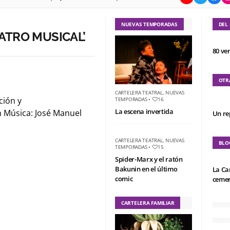
NUEVAS TEMPORADAS
DEL
ATRO MUSICAL’
80 ve
OTR
CARTELERA TEATRAL
,
NUEVAS
ción y
TEMPORADAS
•
16
La escena invertida
n Música: José Manuel
Un re
CARTELERA TEATRAL
,
NUEVAS
BLO
TEMPORADAS
•
15
Spider-Marx y el ratón
Bakunin en el último
La Ca
comic
cemen
CARTELERA FAMILIAR