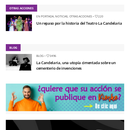
OTRAS ACCIONES
EN PORTADA
,
NOTICIAS
,
OTRAS ACCIONES
•
220
Un repaso por la historia del Teatro La Candelaria
BLOG
BLOG
•
3496
La Candelaria, una utopía cimentada sobre un
cementerio de invenciones