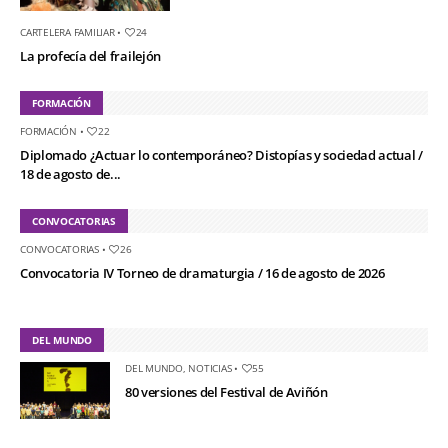
CARTELERA FAMILIAR
•
24
La profecía del frailejón
FORMACIÓN
FORMACIÓN
•
22
Diplomado ¿Actuar lo contemporáneo? Distopías y sociedad actual /
18 de agosto de...
CONVOCATORIAS
CONVOCATORIAS
•
26
Convocatoria IV Torneo de dramaturgia / 16 de agosto de 2026
DEL MUNDO
DEL MUNDO
,
NOTICIAS
•
55
80 versiones del Festival de Aviñón