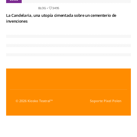
BLOG
•
3495
La Candelaria, una utopía cimentada sobre un cementerio de
invenciones
© 2026 Kiosko Teatral™
Soporte
Pixel Polen