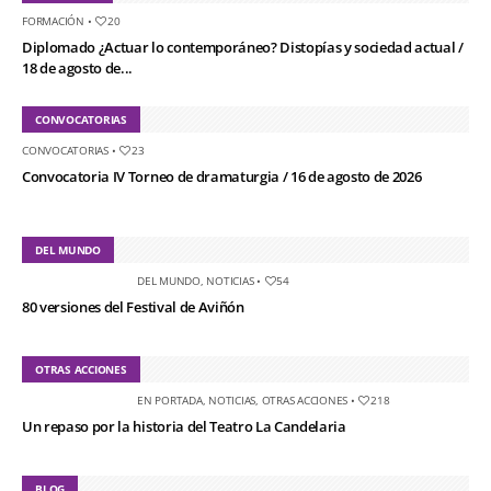
FORMACIÓN
•
20
Diplomado ¿Actuar lo contemporáneo? Distopías y sociedad actual /
18 de agosto de...
CONVOCATORIAS
CONVOCATORIAS
•
23
Convocatoria IV Torneo de dramaturgia / 16 de agosto de 2026
DEL MUNDO
DEL MUNDO
,
NOTICIAS
•
54
80 versiones del Festival de Aviñón
OTRAS ACCIONES
EN PORTADA
,
NOTICIAS
,
OTRAS ACCIONES
•
218
Un repaso por la historia del Teatro La Candelaria
BLOG