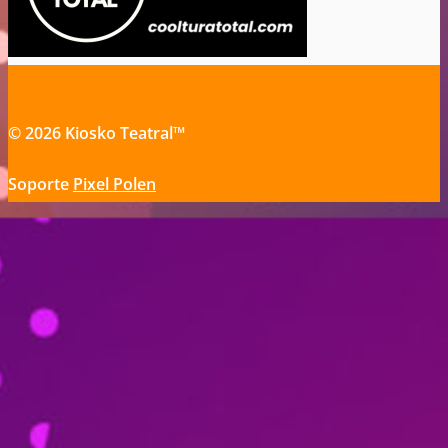
© 2026 Kiosko Teatral™
Soporte
Pixel Polen