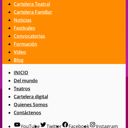
Cartelera Teatral
Cartelera Familiar
Noticias
Festivales
Convocatorias
Formación
Video
Blog
INICIO
Del mundo
Teatros
Cartelera digital
Quienes Somos
Contáctenos
YouTube
Twitter
Facebook
Instagram