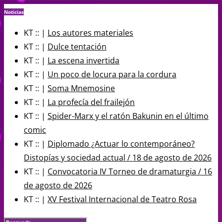
Noticias
KT :: |
Los autores materiales
KT :: |
Dulce tentación
KT :: |
La escena invertida
KT :: |
Un poco de locura para la cordura
KT :: |
Soma Mnemosine
KT :: |
La profecía del frailejón
KT :: |
Spider-Marx y el ratón Bakunin en el último
comic
KT :: |
Diplomado ¿Actuar lo contemporáneo?
Distopías y sociedad actual / 18 de agosto de 2026
KT :: |
Convocatoria IV Torneo de dramaturgia / 16
de agosto de 2026
KT :: |
XV Festival Internacional de Teatro Rosa