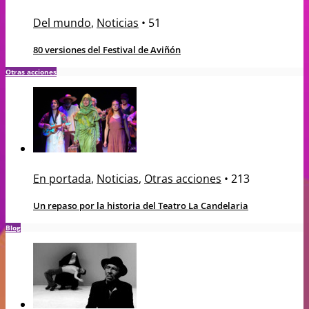
Del mundo
,
Noticias
•
51
80 versiones del Festival de Aviñón
Otras acciones
En portada
,
Noticias
,
Otras acciones
•
213
Un repaso por la historia del Teatro La Candelaria
Blog