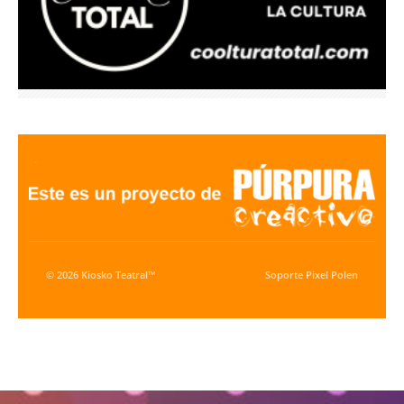
© 2026 Kiosko Teatral™
Soporte
Pixel Polen