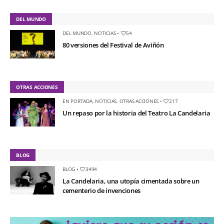
DEL MUNDO
DEL MUNDO
,
NOTICIAS
•
54
80 versiones del Festival de Aviñón
OTRAS ACCIONES
EN PORTADA
,
NOTICIAS
,
OTRAS ACCIONES
•
217
Un repaso por la historia del Teatro La Candelaria
BLOG
BLOG
•
3494
La Candelaria, una utopía cimentada sobre un
cementerio de invenciones