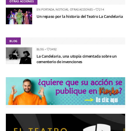
OTRAS ACCIONES
EN PORTADA
,
NOTICIAS
,
OTRAS ACCIONES
•
214
Un repaso por la historia del Teatro La Candelaria
BLOG
BLOG
•
3492
La Candelaria, una utopía cimentada sobre un
cementerio de invenciones