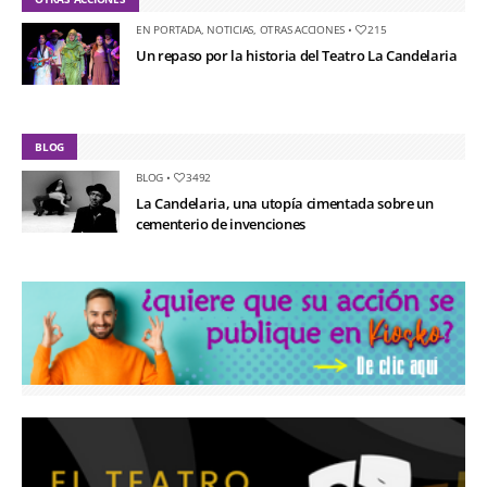
EN PORTADA
,
NOTICIAS
,
OTRAS ACCIONES
•
215
Un repaso por la historia del Teatro La Candelaria
BLOG
BLOG
•
3492
La Candelaria, una utopía cimentada sobre un
cementerio de invenciones