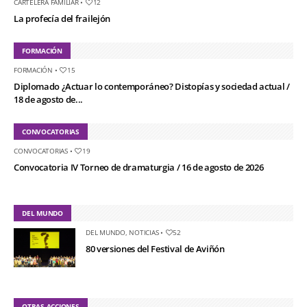
CARTELERA FAMILIAR
•
12
La profecía del frailejón
FORMACIÓN
FORMACIÓN
•
15
Diplomado ¿Actuar lo contemporáneo? Distopías y sociedad actual /
18 de agosto de...
CONVOCATORIAS
CONVOCATORIAS
•
19
Convocatoria IV Torneo de dramaturgia / 16 de agosto de 2026
DEL MUNDO
DEL MUNDO
,
NOTICIAS
•
52
80 versiones del Festival de Aviñón
OTRAS ACCIONES