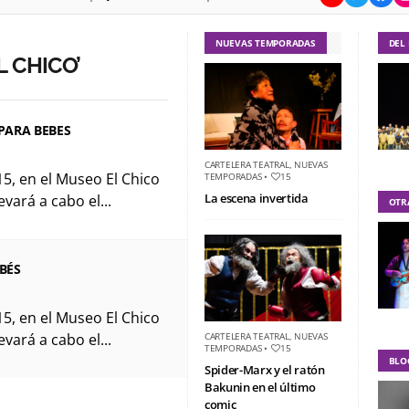
NUEVAS TEMPORADAS
DEL
 CHICO’
 PARA BEBES
CARTELERA TEATRAL
,
NUEVAS
5, en el Museo El Chico
TEMPORADAS
•
15
La escena invertida
evará a cabo el...
OTR
EBÉS
5, en el Museo El Chico
evará a cabo el...
CARTELERA TEATRAL
,
NUEVAS
TEMPORADAS
•
15
BLO
Spider-Marx y el ratón
Bakunin en el último
comic