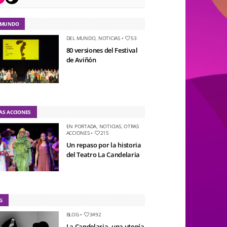
 MUNDO
DEL MUNDO
,
NOTICIAS
•
53
80 versiones del Festival
de Aviñón
AS ACCIONES
EN PORTADA
,
NOTICIAS
,
OTRAS
ACCIONES
•
215
Un repaso por la historia
del Teatro La Candelaria
G
BLOG
•
3492
La Candelaria, una utopía