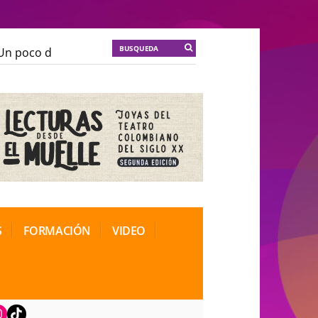
 poco de locura para la cordura
KT :: |
Soma Mnemos
 poco de locura para la cordura
KT :: |
Soma Mnemos
ional de Teatro Rosa
ional de Teatro Rosa
S
FORMACIÓN
VIDEO
book
nstagram
TikTok