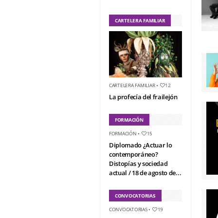
CARTELERA FAMILIAR
CARTELERA FAMILIAR
•
12
La profecía del frailejón
FORMACIÓN
FORMACIÓN
•
15
Diplomado ¿Actuar lo
contemporáneo?
Distopías y sociedad
actual / 18 de agosto de...
CONVOCATORIAS
CONVOCATORIAS
•
19