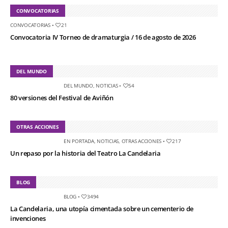
CONVOCATORIAS
CONVOCATORIAS
•
21
Convocatoria IV Torneo de dramaturgia / 16 de agosto de 2026
DEL MUNDO
DEL MUNDO
,
NOTICIAS
•
54
80 versiones del Festival de Aviñón
OTRAS ACCIONES
EN PORTADA
,
NOTICIAS
,
OTRAS ACCIONES
•
217
Un repaso por la historia del Teatro La Candelaria
BLOG
BLOG
•
3494
La Candelaria, una utopía cimentada sobre un cementerio de
invenciones