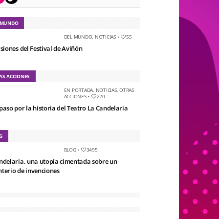
 MUNDO
DEL MUNDO
,
NOTICIAS
•
55
rsiones del Festival de Aviñón
AS ACCIONES
EN PORTADA
,
NOTICIAS
,
OTRAS
ACCIONES
•
220
paso por la historia del Teatro La Candelaria
G
BLOG
•
3495
ndelaria, una utopía cimentada sobre un
terio de invenciones