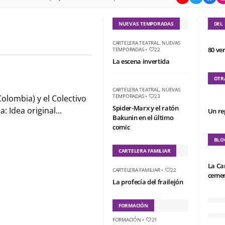
NUEVAS TEMPORADAS
DEL
CARTELERA TEATRAL
,
NUEVAS
80 ve
TEMPORADAS
•
22
La escena invertida
OTR
CARTELERA TEATRAL
,
NUEVAS
TEMPORADAS
•
23
olombia) y el Colectivo
Spider-Marx y el ratón
 Idea original...
Un re
Bakunin en el último
comic
BLO
CARTELERA FAMILIAR
La Ca
CARTELERA FAMILIAR
•
22
cemen
La profecía del frailejón
FORMACIÓN
FORMACIÓN
•
21