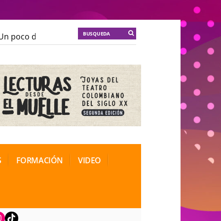
n poco de locura para la cordura
KT :: |
Soma Mnemos
n poco de locura para la cordura
KT :: |
Soma Mnemos
ional de Teatro Rosa
ional de Teatro Rosa
S
FORMACIÓN
VIDEO
book
nstagram
TikTok