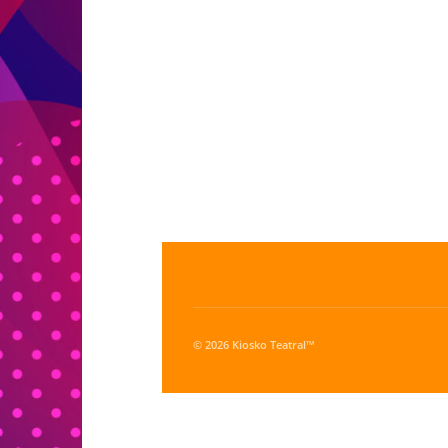
© 2026 Kiosko Teatral™