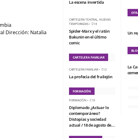
La escena invertida
OTR
CARTELERA TEATRAL
,
NUEVAS
ombia
TEMPORADAS
•
14
Spider-Marx y el ratón
l Dirección: Natalia
Un re
Bakunin en el último
comic
BLO
CARTELERA FAMILIAR
La Ca
CARTELERA FAMILIAR
•
12
cemen
La profecía del frailejón
FORMACIÓN
FORMACIÓN
•
15
Diplomado ¿Actuar lo
contemporáneo?
Distopías y sociedad
actual / 18 de agosto de...