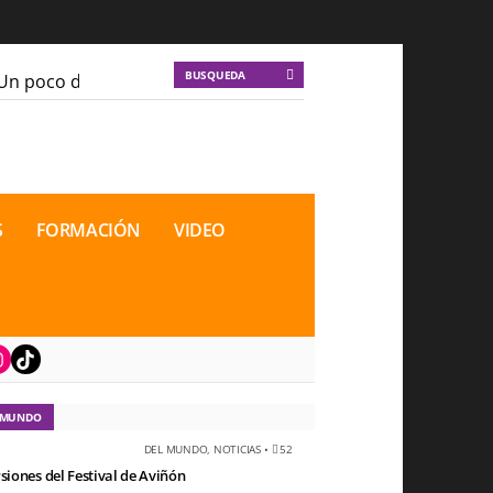
n poco de locura para la cordura
KT :: |
Soma Mnemos
n poco de locura para la cordura
KT :: |
Soma Mnemos
cional de Teatro Rosa
cional de Teatro Rosa
S
FORMACIÓN
VIDEO
book
nstagram
TikTok
 MUNDO
DEL MUNDO
,
NOTICIAS
•
52
rsiones del Festival de Aviñón