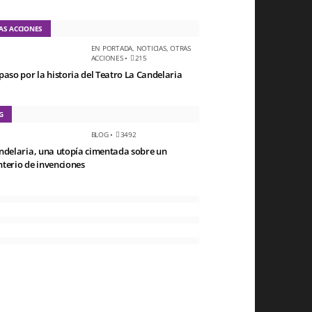
AS ACCIONES
EN PORTADA
,
NOTICIAS
,
OTRAS
ACCIONES
•
215
paso por la historia del Teatro La Candelaria
G
BLOG
•
3492
ndelaria, una utopía cimentada sobre un
terio de invenciones