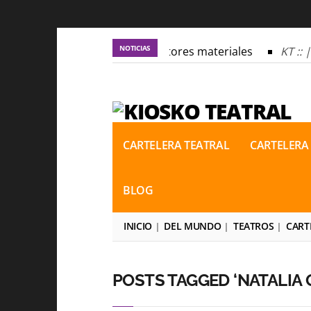
NOTICIAS
KT :: |
Los autores materiales
KT :: |
KT :: |
Los autores materiales
KT :: |
KT :: |
Convocatoria IV Torneo de dramatu
KT :: |
Convocatoria IV Torneo de dramatu
CARTELERA TEATRAL
CARTELERA
BLOG
INICIO
DEL MUNDO
TEATROS
CART
POSTS TAGGED ‘NATALIA