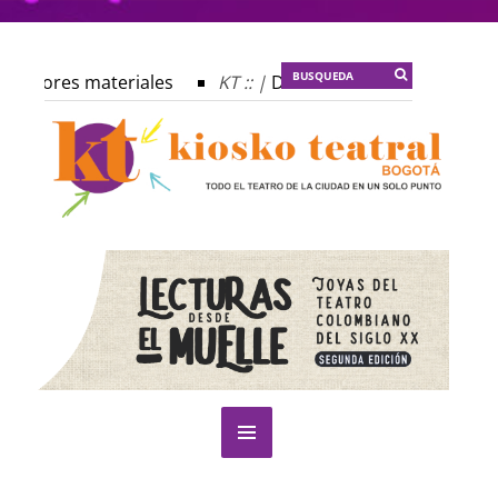
s autores materiales
KT :: |
Dulce tentación
KT :: |
profecía del frailejón
KT :: |
Spider-Marx y el ratón Baku
plomado ¿Actuar lo contemporáneo? Distopías y sociedad ac
Festival Internacional de Teatro Rosa