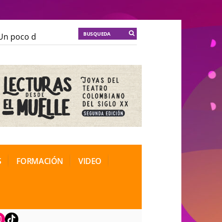
n poco de locura para la cordura
KT :: |
Soma Mnemos
n poco de locura para la cordura
KT :: |
Soma Mnemos
ional de Teatro Rosa
ional de Teatro Rosa
S
FORMACIÓN
VIDEO
book
nstagram
TikTok