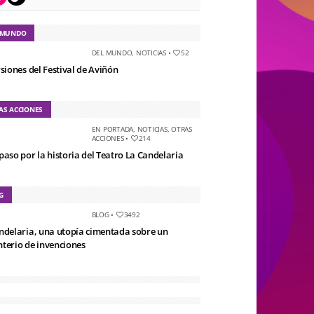
 MUNDO
DEL MUNDO
,
NOTICIAS
•
52
rsiones del Festival de Aviñón
AS ACCIONES
EN PORTADA
,
NOTICIAS
,
OTRAS
ACCIONES
•
214
paso por la historia del Teatro La Candelaria
G
BLOG
•
3492
ndelaria, una utopía cimentada sobre un
terio de invenciones