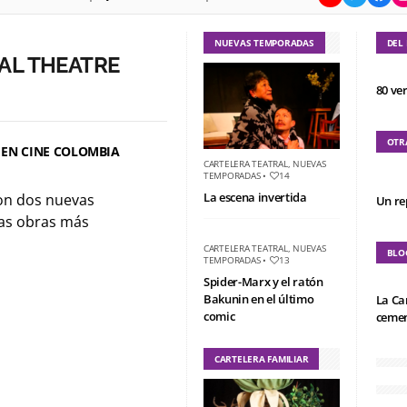
NUEVAS TEMPORADAS
DEL
AL THEATRE
80 ve
OTR
 EN CINE COLOMBIA
CARTELERA TEATRAL
,
NUEVAS
TEMPORADAS
•
14
La escena invertida
Con dos nuevas
Un re
las obras más
CARTELERA TEATRAL
,
NUEVAS
BLO
TEMPORADAS
•
13
Spider-Marx y el ratón
Bakunin en el último
La Ca
comic
cemen
CARTELERA FAMILIAR