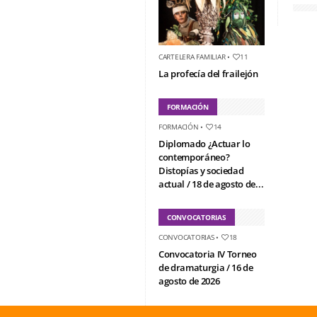
CARTELERA FAMILIAR
•
11
La profecía del frailejón
FORMACIÓN
FORMACIÓN
•
14
Diplomado ¿Actuar lo
contemporáneo?
Distopías y sociedad
actual / 18 de agosto de...
CONVOCATORIAS
CONVOCATORIAS
•
18
Convocatoria IV Torneo
de dramaturgia / 16 de
agosto de 2026