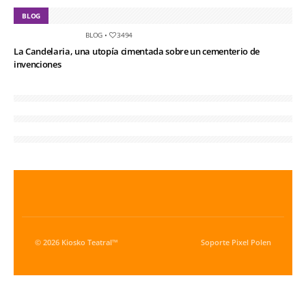
BLOG
BLOG
•
3494
La Candelaria, una utopía cimentada sobre un cementerio de
invenciones
© 2026 Kiosko Teatral™
Soporte
Pixel Polen