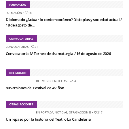
FORMACIÓN
FORMACIÓN
•
18
Diplomado ¿Actuar lo contemporáneo? Distopías y sociedad actual /
18 de agosto de...
CONVOCATORIAS
CONVOCATORIAS
•
21
Convocatoria IV Torneo de dramaturgia / 16 de agosto de 2026
DEL MUNDO
DEL MUNDO
,
NOTICIAS
•
54
80 versiones del Festival de Aviñón
OTRAS ACCIONES
EN PORTADA
,
NOTICIAS
,
OTRAS ACCIONES
•
217
Un repaso por la historia del Teatro La Candelaria