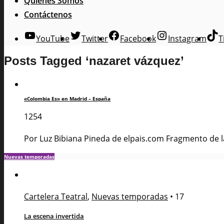
Quienes Somos
Contáctenos
YouTube
Twitter
Facebook
Instagram
T
Posts Tagged ‘nazaret vázquez’
«Colombia Es» en Madrid – España
1254
Por Luz Bibiana Pineda de elpais.com Fragmento de la 
Nuevas temporadas
Cartelera Teatral
,
Nuevas temporadas
•
17
La escena invertida