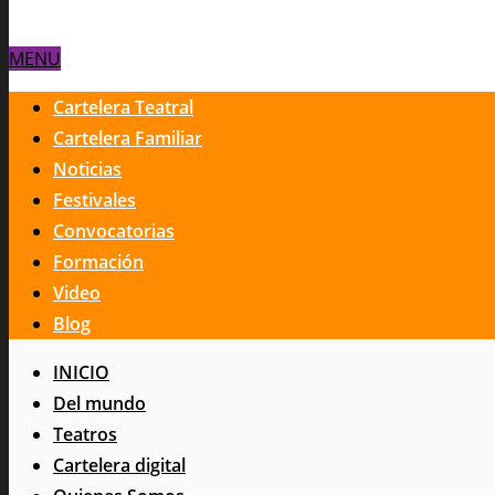
MENU
Cartelera Teatral
Cartelera Familiar
Noticias
Festivales
Convocatorias
Formación
Video
Blog
INICIO
Del mundo
Teatros
Cartelera digital