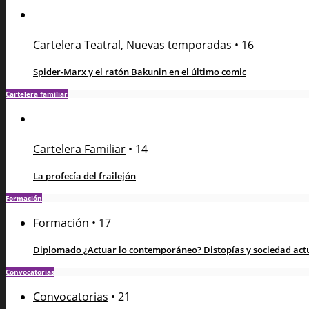
Cartelera Teatral
,
Nuevas temporadas
•
16
Spider-Marx y el ratón Bakunin en el último comic
Cartelera familiar
Cartelera Familiar
•
14
La profecía del frailejón
Formación
Formación
•
17
Diplomado ¿Actuar lo contemporáneo? Distopías y sociedad actua
Convocatorias
Convocatorias
•
21