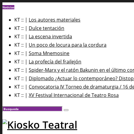
Noticias
KT :: |
Los autores materiales
KT :: |
Dulce tentación
KT :: |
La escena invertida
KT :: |
Un poco de locura para la cordura
KT :: |
Soma Mnemosine
KT :: |
La profecía del frailejón
KT :: |
Spider-Marx y el ratón Bakunin en el último co
KT :: |
Diplomado ¿Actuar lo contemporáneo? Distopía
KT :: |
Convocatoria IV Torneo de dramaturgia / 16 d
KT :: |
XV Festival Internacional de Teatro Rosa