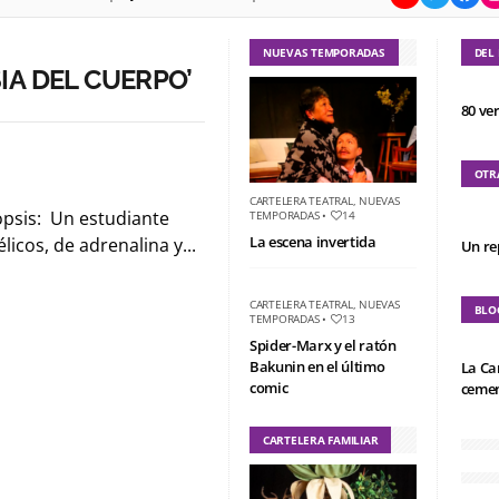
NUEVAS TEMPORADAS
DEL
IA DEL CUERPO’
80 ve
OTR
CARTELERA TEATRAL
,
NUEVAS
opsis: Un estudiante
TEMPORADAS
•
14
La escena invertida
licos, de adrenalina y...
Un re
CARTELERA TEATRAL
,
NUEVAS
BLO
TEMPORADAS
•
13
Spider-Marx y el ratón
Bakunin en el último
La Ca
comic
cemen
CARTELERA FAMILIAR