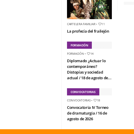
CARTELERA FAMILIAR
•
11
La profecía del frailejón
FORMACIÓN
FORMACIÓN
•
14
Diplomado ¿Actuar lo
contemporáneo?
Distopías y sociedad
actual / 18 de agosto de...
CONVOCATORIAS
CONVOCATORIAS
•
18
Convocatoria IV Torneo
de dramaturgia / 16 de
agosto de 2026