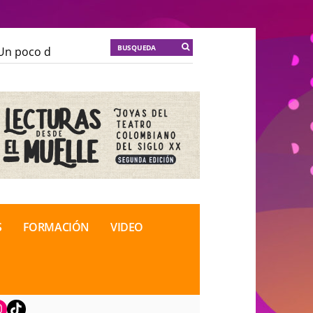
n poco de locura para la cordura
KT :: |
Soma Mnemos
n poco de locura para la cordura
KT :: |
Soma Mnemos
ional de Teatro Rosa
ional de Teatro Rosa
S
FORMACIÓN
VIDEO
book
nstagram
TikTok