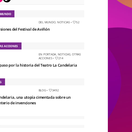
 MUNDO
DEL MUNDO
,
NOTICIAS
•
52
rsiones del Festival de Aviñón
AS ACCIONES
EN PORTADA
,
NOTICIAS
,
OTRAS
ACCIONES
•
214
paso por la historia del Teatro La Candelaria
G
BLOG
•
3492
ndelaria, una utopía cimentada sobre un
terio de invenciones