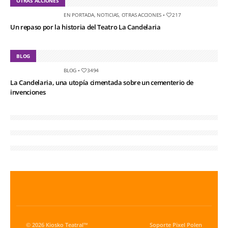
OTRAS ACCIONES
EN PORTADA
,
NOTICIAS
,
OTRAS ACCIONES
•
217
Un repaso por la historia del Teatro La Candelaria
BLOG
BLOG
•
3494
La Candelaria, una utopía cimentada sobre un cementerio de
invenciones
© 2026 Kiosko Teatral™
Soporte
Pixel Polen