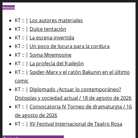
Noticias
KT :: |
Los autores materiales
KT :: |
Dulce tentación
KT :: |
La escena invertida
KT :: |
Un poco de locura para la cordura
KT :: |
Soma Mnemosine
KT :: |
La profecía del frailejón
KT :: |
Spider-Marx y el ratón Bakunin en el último
comic
KT :: |
Diplomado ¿Actuar lo contemporáneo?
Distopías y sociedad actual / 18 de agosto de 2026
KT :: |
Convocatoria IV Torneo de dramaturgia / 16
de agosto de 2026
KT :: |
XV Festival Internacional de Teatro Rosa