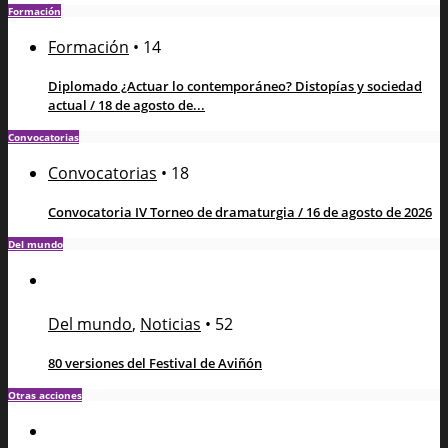
Formación
Formación
•
14
Diplomado ¿Actuar lo contemporáneo? Distopías y sociedad
actual / 18 de agosto de...
Convocatorias
Convocatorias
•
18
Convocatoria IV Torneo de dramaturgia / 16 de agosto de 2026
Del mundo
Del mundo
,
Noticias
•
52
80 versiones del Festival de Aviñón
Otras acciones