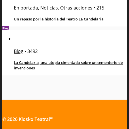
En portada
,
Noticias
,
Otras acciones
•
215
Un repaso por la historia del Teatro La Candelaria
Blog
Blog
•
3492
La Candelaria, una utopía cimentada sobre un cementerio de
invenciones
© 2026 Kiosko Teatral™