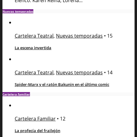
Elenco: Karen Reina, Lorena...
Nuevas temporadas
Cartelera Teatral
,
Nuevas temporadas
•
15
La escena invertida
Cartelera Teatral
,
Nuevas temporadas
•
14
Spider-Marx y el ratón Bakunin en el último comic
Cartelera familiar
Cartelera Familiar
•
12
La profecía del frailejón