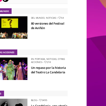
 MUNDO
DEL MUNDO
,
NOTICIAS
•
54
80 versiones del Festival
de Aviñón
AS ACCIONES
EN PORTADA
,
NOTICIAS
,
OTRAS
ACCIONES
•
218
Un repaso por la historia
del Teatro La Candelaria
G
BLOG
•
3495
La Candelaria, una utopía