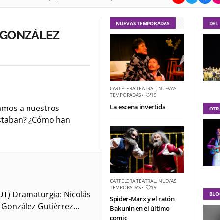
NUEVAS TEMPORADAS
DEL
 GONZÁLEZ
CARTELERA TEATRAL
,
NUEVAS
TEMPORADAS
•
19
La escena invertida
tamos a nuestros
OTR
estaban? ¿Cómo han
CARTELERA TEATRAL
,
NUEVAS
TEMPORADAS
•
19
OT) Dramaturgia: Nicolás
BLO
Spider-Marx y el ratón
 González Gutiérrez...
Bakunin en el último
comic