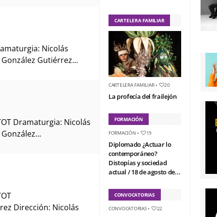
CARTELERA FAMILIAR
amaturgia: Nicolás
 González Gutiérrez...
CARTELERA FAMILIAR
•
20
La profecía del frailejón
FORMACIÓN
TOT Dramaturgia: Nicolás
 González...
FORMACIÓN
•
19
Diplomado ¿Actuar lo
contemporáneo?
Distopías y sociedad
actual / 18 de agosto de...
TOT
CONVOCATORIAS
rez Dirección: Nicolás
CONVOCATORIAS
•
22