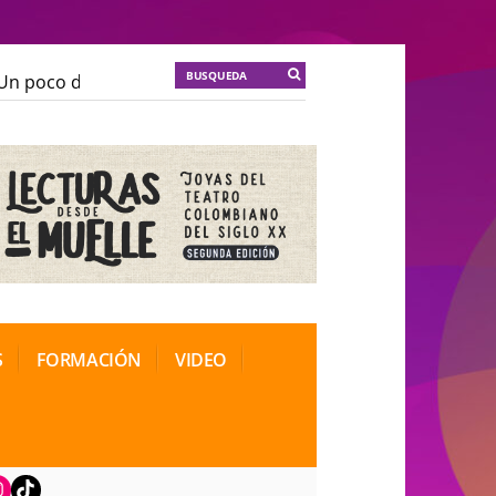
 poco de locura para la cordura
KT :: |
Soma Mnemos
 poco de locura para la cordura
KT :: |
Soma Mnemos
ional de Teatro Rosa
ional de Teatro Rosa
S
FORMACIÓN
VIDEO
book
nstagram
TikTok