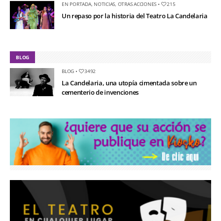
EN PORTADA
,
NOTICIAS
,
OTRAS ACCIONES
•
215
Un repaso por la historia del Teatro La Candelaria
BLOG
BLOG
•
3492
La Candelaria, una utopía cimentada sobre un
cementerio de invenciones