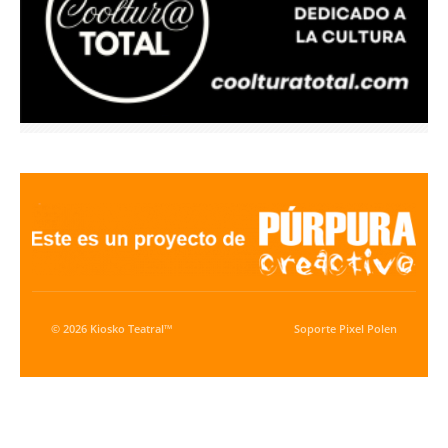
© 2026 Kiosko Teatral™
Soporte
Pixel Polen