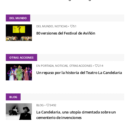
DEL MUNDO
DEL MUNDO
,
NOTICIAS
•
51
80 versiones del Festival de Aviñón
OTRAS ACCIONES
EN PORTADA
,
NOTICIAS
,
OTRAS ACCIONES
•
214
Un repaso por la historia del Teatro La Candelaria
BLOG
BLOG
•
3492
La Candelaria, una utopía cimentada sobre un
cementerio de invenciones