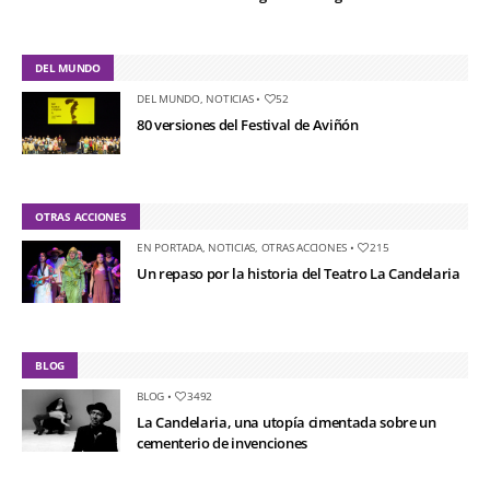
DEL MUNDO
DEL MUNDO
,
NOTICIAS
•
52
80 versiones del Festival de Aviñón
OTRAS ACCIONES
EN PORTADA
,
NOTICIAS
,
OTRAS ACCIONES
•
215
Un repaso por la historia del Teatro La Candelaria
BLOG
BLOG
•
3492
La Candelaria, una utopía cimentada sobre un
cementerio de invenciones