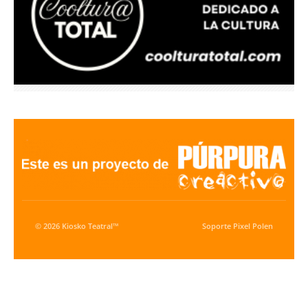
© 2026 Kiosko Teatral™
Soporte
Pixel Polen