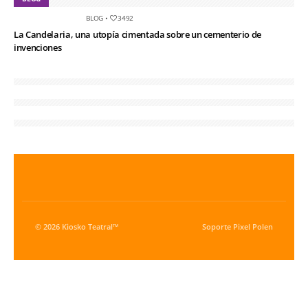
BLOG
•
3492
La Candelaria, una utopía cimentada sobre un cementerio de
invenciones
© 2026 Kiosko Teatral™
Soporte
Pixel Polen