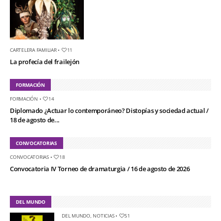
CARTELERA FAMILIAR
•
11
La profecía del frailejón
FORMACIÓN
FORMACIÓN
•
14
Diplomado ¿Actuar lo contemporáneo? Distopías y sociedad actual /
18 de agosto de...
CONVOCATORIAS
CONVOCATORIAS
•
18
Convocatoria IV Torneo de dramaturgia / 16 de agosto de 2026
DEL MUNDO
DEL MUNDO
,
NOTICIAS
•
51