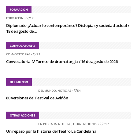
FORMACIÓN
FORMACIÓN
•
17
Diplomado ¿Actuar lo contemporáneo? Distopías y sociedad actual /
18 de agosto de...
CONVOCATORIAS
CONVOCATORIAS
•
21
Convocatoria IV Torneo de dramaturgia / 16 de agosto de 2026
DEL MUNDO
DEL MUNDO
,
NOTICIAS
•
54
80 versiones del Festival de Aviñón
OTRAS ACCIONES
EN PORTADA
,
NOTICIAS
,
OTRAS ACCIONES
•
217
Un repaso por la historia del Teatro La Candelaria