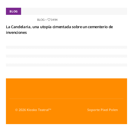
BLOG
BLOG
•
3494
La Candelaria, una utopía cimentada sobre un cementerio de
invenciones
© 2026 Kiosko Teatral™
Soporte
Pixel Polen