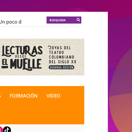
n poco de locura para la cordura
KT :: |
Soma Mnemos
n poco de locura para la cordura
KT :: |
Soma Mnemos
ional de Teatro Rosa
ional de Teatro Rosa
S
FORMACIÓN
VIDEO
book
nstagram
TikTok