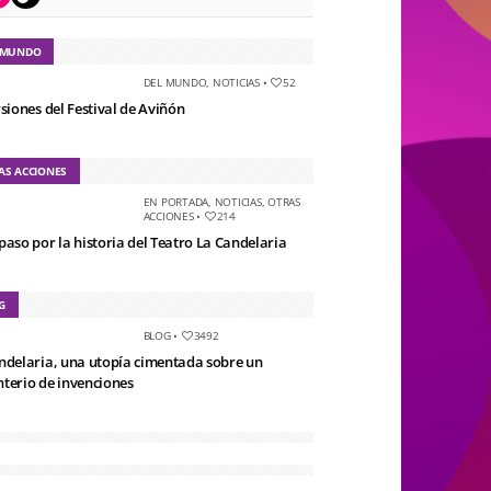
 MUNDO
DEL MUNDO
,
NOTICIAS
•
52
rsiones del Festival de Aviñón
AS ACCIONES
EN PORTADA
,
NOTICIAS
,
OTRAS
ACCIONES
•
214
paso por la historia del Teatro La Candelaria
G
BLOG
•
3492
ndelaria, una utopía cimentada sobre un
terio de invenciones