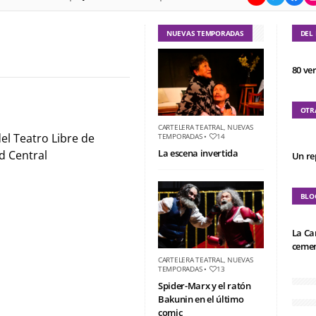
NUEVAS TEMPORADAS
DEL
80 ve
OTR
CARTELERA TEATRAL
,
NUEVAS
el Teatro Libre de
TEMPORADAS
•
14
La escena invertida
d Central
Un re
BLO
La Ca
cemen
CARTELERA TEATRAL
,
NUEVAS
TEMPORADAS
•
13
Spider-Marx y el ratón
Bakunin en el último
comic