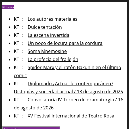
Noticias
KT :: |
Los autores materiales
KT :: |
Dulce tentación
KT :: |
La escena invertida
KT :: |
Un poco de locura para la cordura
KT :: |
Soma Mnemosine
KT :: |
La profecía del frailejón
KT :: |
Spider-Marx y el ratón Bakunin en el último
comic
KT :: |
Diplomado ¿Actuar lo contemporáneo?
Distopías y sociedad actual / 18 de agosto de 2026
KT :: |
Convocatoria IV Torneo de dramaturgia / 16
de agosto de 2026
KT :: |
XV Festival Internacional de Teatro Rosa