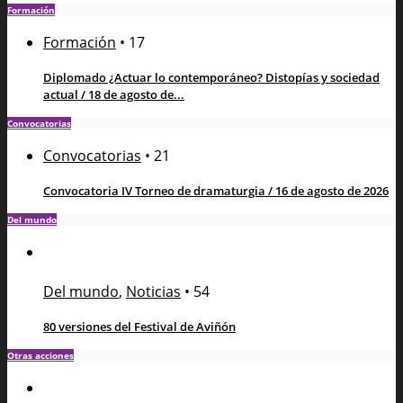
Formación
Formación
•
17
Diplomado ¿Actuar lo contemporáneo? Distopías y sociedad
actual / 18 de agosto de...
Convocatorias
Convocatorias
•
21
Convocatoria IV Torneo de dramaturgia / 16 de agosto de 2026
Del mundo
Del mundo
,
Noticias
•
54
80 versiones del Festival de Aviñón
Otras acciones