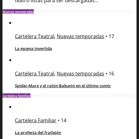
teatro listas para ser descargadas...
Nuevas temporadas
Cartelera Teatral
,
Nuevas temporadas
•
17
La escena invertida
Cartelera Teatral
,
Nuevas temporadas
•
16
Spider-Marx y el ratón Bakunin en el último comic
Cartelera familiar
Cartelera Familiar
•
14
La profecía del frailejón