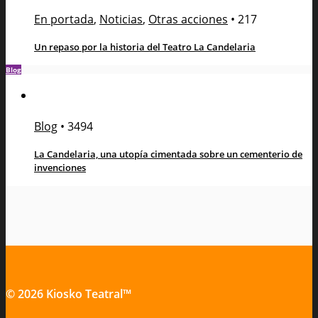
En portada
,
Noticias
,
Otras acciones
•
217
Un repaso por la historia del Teatro La Candelaria
Blog
Blog
•
3494
La Candelaria, una utopía cimentada sobre un cementerio de
invenciones
© 2026 Kiosko Teatral™