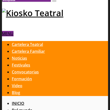
MENU
Cartelera Teatral
Cartelera Familiar
Noticias
Festivales
Convocatorias
Formación
Video
Blog
INICIO