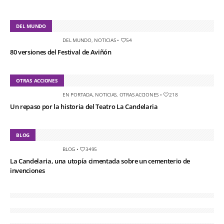
DEL MUNDO
DEL MUNDO
,
NOTICIAS
•
54
80 versiones del Festival de Aviñón
OTRAS ACCIONES
EN PORTADA
,
NOTICIAS
,
OTRAS ACCIONES
•
218
Un repaso por la historia del Teatro La Candelaria
BLOG
BLOG
•
3495
La Candelaria, una utopía cimentada sobre un cementerio de
invenciones