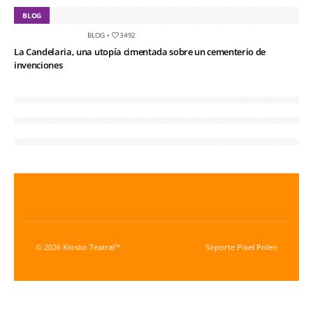
BLOG
BLOG
•
3492
La Candelaria, una utopía cimentada sobre un cementerio de
invenciones
© 2026 Kiosko Teatral™
Soporte
Pixel Polen