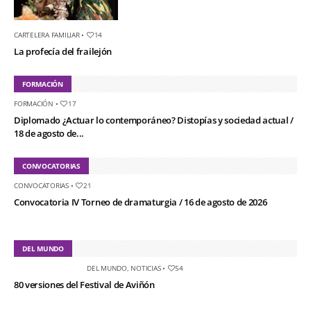
CARTELERA FAMILIAR
•
14
La profecía del frailejón
FORMACIÓN
FORMACIÓN
•
17
Diplomado ¿Actuar lo contemporáneo? Distopías y sociedad actual /
18 de agosto de...
CONVOCATORIAS
CONVOCATORIAS
•
21
Convocatoria IV Torneo de dramaturgia / 16 de agosto de 2026
DEL MUNDO
DEL MUNDO
,
NOTICIAS
•
54
80 versiones del Festival de Aviñón