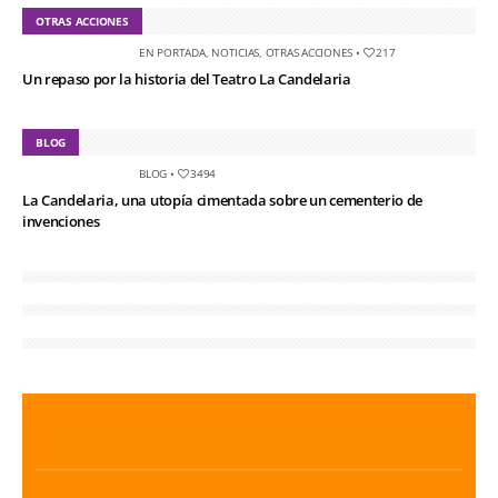
OTRAS ACCIONES
EN PORTADA
,
NOTICIAS
,
OTRAS ACCIONES
•
217
Un repaso por la historia del Teatro La Candelaria
BLOG
BLOG
•
3494
La Candelaria, una utopía cimentada sobre un cementerio de
invenciones