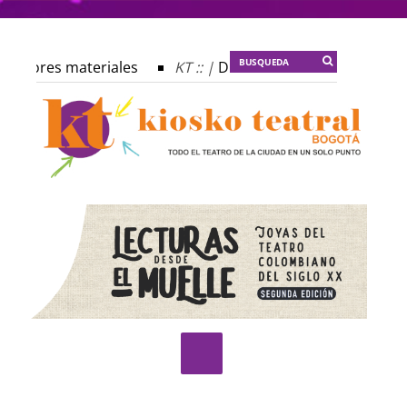
 autores materiales
KT :: |
Dulce tentación
KT :: |
L
rofecía del frailejón
KT :: |
Spider-Marx y el ratón Baku
lomado ¿Actuar lo contemporáneo? Distopías y sociedad act
Festival Internacional de Teatro Rosa