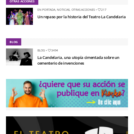
OTRAS ACCIONES
EN PORTADA
,
NOTICIAS
,
OTRAS ACCIONES
•
217
Un repaso por la historia del Teatro La Candelaria
BLOG
BLOG
•
3494
La Candelaria, una utopía cimentada sobre un
cementerio de invenciones