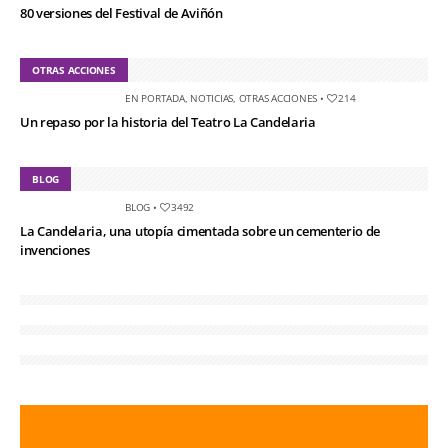
80 versiones del Festival de Aviñón
OTRAS ACCIONES
EN PORTADA
,
NOTICIAS
,
OTRAS ACCIONES
•
214
Un repaso por la historia del Teatro La Candelaria
BLOG
BLOG
•
3492
La Candelaria, una utopía cimentada sobre un cementerio de
invenciones