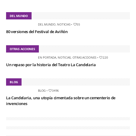
DEL MUNDO
DEL MUNDO
,
NOTICIAS
•
55
80 versiones del Festival de Aviñón
OTRAS ACCIONES
EN PORTADA
,
NOTICIAS
,
OTRAS ACCIONES
•
220
Un repaso por la historia del Teatro La Candelaria
BLOG
BLOG
•
3496
La Candelaria, una utopía cimentada sobre un cementerio de
invenciones