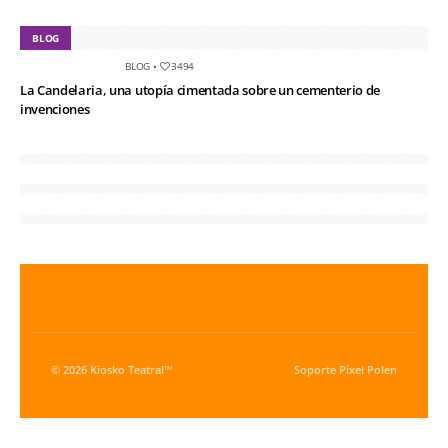
BLOG
BLOG
•
3494
La Candelaria, una utopía cimentada sobre un cementerio de
invenciones
© 2026 Kiosko Teatral™
Soporte
Pixel Polen