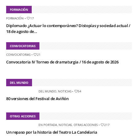
FORMACIÓN
FORMACIÓN
•
17
Diplomado ¿Actuar lo contemporáneo? Distopías y sociedad actual /
18 de agosto de...
CONVOCATORIAS
CONVOCATORIAS
•
21
Convocatoria IV Torneo de dramaturgia / 16 de agosto de 2026
DEL MUNDO
DEL MUNDO
,
NOTICIAS
•
54
80 versiones del Festival de Aviñón
OTRAS ACCIONES
EN PORTADA
,
NOTICIAS
,
OTRAS ACCIONES
•
217
Un repaso por la historia del Teatro La Candelaria