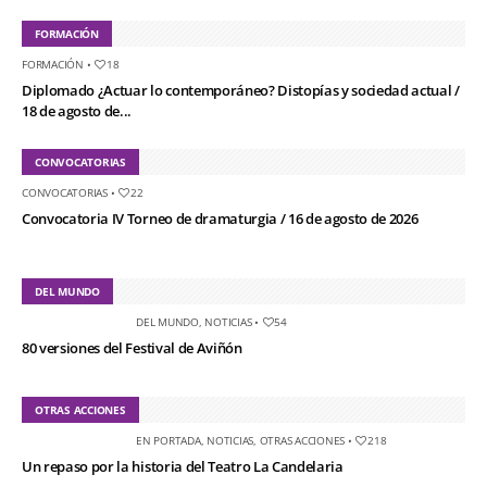
FORMACIÓN
FORMACIÓN
•
18
Diplomado ¿Actuar lo contemporáneo? Distopías y sociedad actual /
18 de agosto de...
CONVOCATORIAS
CONVOCATORIAS
•
22
Convocatoria IV Torneo de dramaturgia / 16 de agosto de 2026
DEL MUNDO
DEL MUNDO
,
NOTICIAS
•
54
80 versiones del Festival de Aviñón
OTRAS ACCIONES
EN PORTADA
,
NOTICIAS
,
OTRAS ACCIONES
•
218
Un repaso por la historia del Teatro La Candelaria