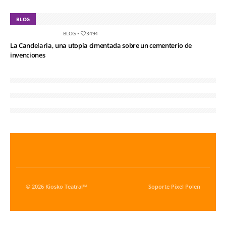
BLOG
BLOG
•
3494
La Candelaria, una utopía cimentada sobre un cementerio de
invenciones
© 2026 Kiosko Teatral™
Soporte
Pixel Polen