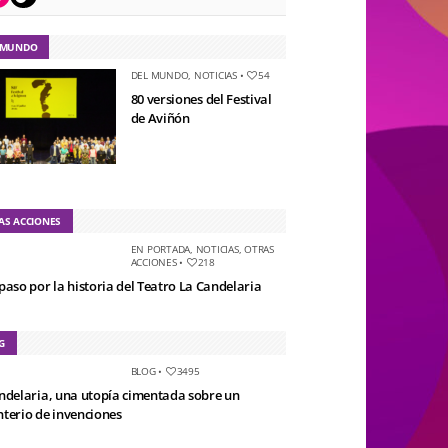
 MUNDO
DEL MUNDO
,
NOTICIAS
•
54
80 versiones del Festival
de Aviñón
AS ACCIONES
EN PORTADA
,
NOTICIAS
,
OTRAS
ACCIONES
•
218
paso por la historia del Teatro La Candelaria
G
BLOG
•
3495
ndelaria, una utopía cimentada sobre un
terio de invenciones