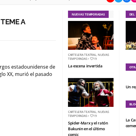
NUEVAS TEMPORADAS
DEL
 TEME A
CARTELERA TEATRAL
,
NUEVAS
TEMPORADAS
•
19
La escena invertida
rgos estadounidense de
OTR
glo XX, murió el pasado
Un re
BLO
CARTELERA TEATRAL
,
NUEVAS
TEMPORADAS
•
19
La Ca
Spider-Marx y el ratón
cemen
Bakunin en el último
comic