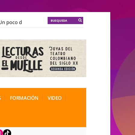
n poco de locura para la cordura
KT :: |
Soma Mnemos
n poco de locura para la cordura
KT :: |
Soma Mnemos
ional de Teatro Rosa
ional de Teatro Rosa
S
FORMACIÓN
VIDEO
book
nstagram
TikTok