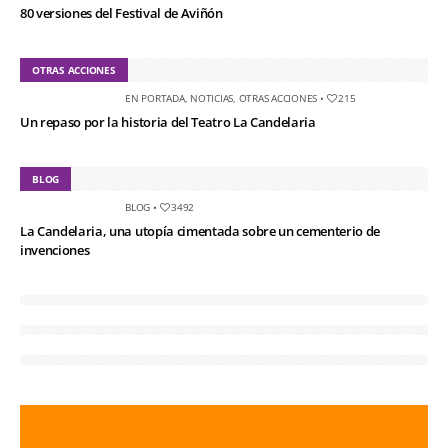
80 versiones del Festival de Aviñón
OTRAS ACCIONES
EN PORTADA
,
NOTICIAS
,
OTRAS ACCIONES
•
215
Un repaso por la historia del Teatro La Candelaria
BLOG
BLOG
•
3492
La Candelaria, una utopía cimentada sobre un cementerio de
invenciones