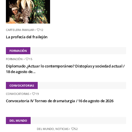
CARTELERA FAMILIAR
•
12
La profecía del frailejón
FORMACIÓN
FORMACIÓN
•
15
Diplomado ¿Actuar lo contemporáneo? Distopías y sociedad actual /
18 de agosto de...
CONVOCATORIAS
CONVOCATORIAS
•
19
Convocatoria IV Torneo de dramaturgia / 16 de agosto de 2026
DEL MUNDO
DEL MUNDO
,
NOTICIAS
•
52