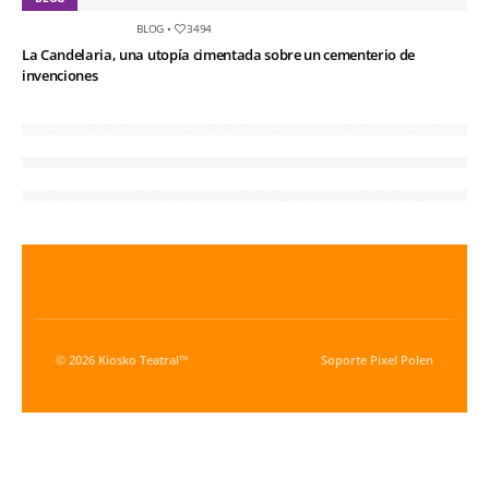
BLOG
•
3494
La Candelaria, una utopía cimentada sobre un cementerio de
invenciones
© 2026 Kiosko Teatral™
Soporte
Pixel Polen