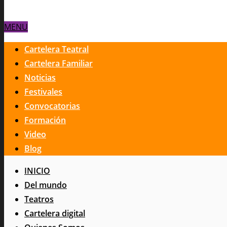
MENU
Cartelera Teatral
Cartelera Familiar
Noticias
Festivales
Convocatorias
Formación
Video
Blog
INICIO
Del mundo
Teatros
Cartelera digital