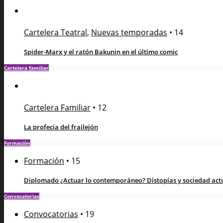
Cartelera Teatral
,
Nuevas temporadas
•
14
Spider-Marx y el ratón Bakunin en el último comic
Cartelera familiar
Cartelera Familiar
•
12
La profecía del frailejón
Formación
Formación
•
15
Diplomado ¿Actuar lo contemporáneo? Distopías y sociedad actua
Convocatorias
Convocatorias
•
19