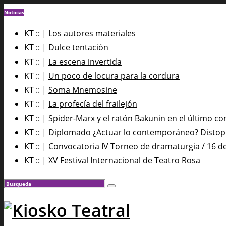
Noticias
KT :: |
Los autores materiales
KT :: |
Dulce tentación
KT :: |
La escena invertida
KT :: |
Un poco de locura para la cordura
KT :: |
Soma Mnemosine
KT :: |
La profecía del frailejón
KT :: |
Spider-Marx y el ratón Bakunin en el último co
KT :: |
Diplomado ¿Actuar lo contemporáneo? Distopía
KT :: |
Convocatoria IV Torneo de dramaturgia / 16 d
KT :: |
XV Festival Internacional de Teatro Rosa