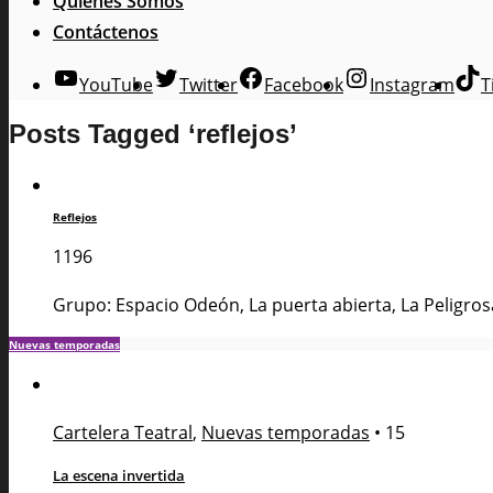
Quienes Somos
Contáctenos
YouTube
Twitter
Facebook
Instagram
T
Posts Tagged ‘reflejos’
Reflejos
1196
Grupo: Espacio Odeón, La puerta abierta, La Peligros
Nuevas temporadas
Cartelera Teatral
,
Nuevas temporadas
•
15
La escena invertida