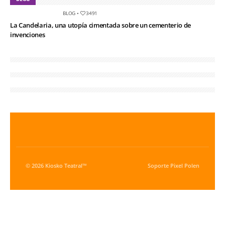
BLOG
•
3491
La Candelaria, una utopía cimentada sobre un cementerio de
invenciones
© 2026 Kiosko Teatral™
Soporte
Pixel Polen