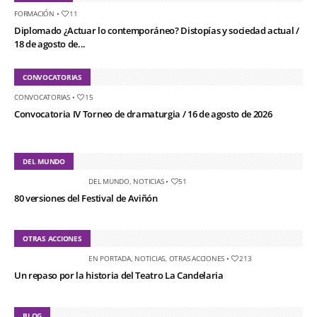
FORMACIÓN
•
11
Diplomado ¿Actuar lo contemporáneo? Distopías y sociedad actual /
18 de agosto de...
CONVOCATORIAS
CONVOCATORIAS
•
15
Convocatoria IV Torneo de dramaturgia / 16 de agosto de 2026
DEL MUNDO
DEL MUNDO
,
NOTICIAS
•
51
80 versiones del Festival de Aviñón
OTRAS ACCIONES
EN PORTADA
,
NOTICIAS
,
OTRAS ACCIONES
•
213
Un repaso por la historia del Teatro La Candelaria
BLOG