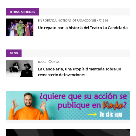
OTRAS ACCIONES
EN PORTADA
,
NOTICIAS
,
OTRAS ACCIONES
•
216
Un repaso por la historia del Teatro La Candelaria
BLOG
BLOG
•
3492
La Candelaria, una utopía cimentada sobre un
cementerio de invenciones