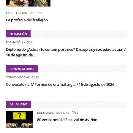
CARTELERA FAMILIAR
•
13
La profecía del frailejón
FORMACIÓN
FORMACIÓN
•
16
Diplomado ¿Actuar lo contemporáneo? Distopías y sociedad actual /
18 de agosto de...
CONVOCATORIAS
CONVOCATORIAS
•
20
Convocatoria IV Torneo de dramaturgia / 16 de agosto de 2026
DEL MUNDO
DEL MUNDO
,
NOTICIAS
•
53
80 versiones del Festival de Aviñón