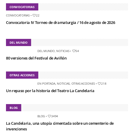
CONVOCATORIAS
CONVOCATORIAS
•
22
Convocatoria IV Torneo de dramaturgia / 16 de agosto de 2026
DEL MUNDO
DEL MUNDO
,
NOTICIAS
•
54
80 versiones del Festival de Aviñón
OTRAS ACCIONES
EN PORTADA
,
NOTICIAS
,
OTRAS ACCIONES
•
218
Un repaso por la historia del Teatro La Candelaria
BLOG
BLOG
•
3494
La Candelaria, una utopía cimentada sobre un cementerio de
invenciones