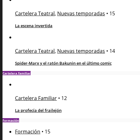
Cartelera Teatral
,
Nuevas temporadas
•
15
La escena invertida
Cartelera Teatral
,
Nuevas temporadas
•
14
Spider-Marx y el ratón Bakunin en el último comic
Cartelera familiar
Cartelera Familiar
•
12
La profecía del frailejón
Formación
Formación
•
15