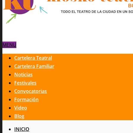
MENU
Cartelera Teatral
Cartelera Familiar
Noticias
Festivales
Convocatorias
Formación
Video
Blog
INICIO