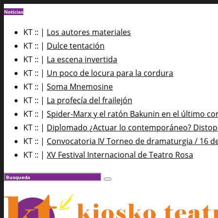
Noticias
KT :: |
Los autores materiales
KT :: |
Dulce tentación
KT :: |
La escena invertida
KT :: |
Un poco de locura para la cordura
KT :: |
Soma Mnemosine
KT :: |
La profecía del frailejón
KT :: |
Spider-Marx y el ratón Bakunin en el último co
KT :: |
Diplomado ¿Actuar lo contemporáneo? Distopía
KT :: |
Convocatoria IV Torneo de dramaturgia / 16 d
KT :: |
XV Festival Internacional de Teatro Rosa